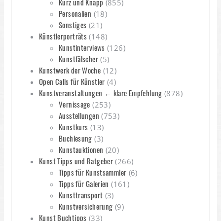
Kurz und Knapp
(855)
Personalien
(18)
Sonstiges
(21)
Künstlerporträts
(148)
Kunstinterviews
(126)
Kunstfälscher
(5)
Kunstwerk der Woche
(12)
Open Calls für Künstler
(4)
Kunstveranstaltungen ← klare Empfehlung
(878)
Vernissage
(253)
Ausstellungen
(753)
Kunstkurs
(13)
Buchlesung
(3)
Kunstauktionen
(20)
Kunst Tipps und Ratgeber
(266)
Tipps für Kunstsammler
(6)
Tipps für Galerien
(161)
Kunsttransport
(3)
Kunstversicherung
(9)
Kunst Buchtipps
(33)