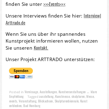
>>>Events<<<
finden Sie unter
Interview|
Unsere Interviews finden Sie hier:
Arttrado.de
Wenn Sie uns über ihr spannendes
Kunstprojekt informieren wollen, nutzen
Kontakt.
Sie unseren
Unser Projekt ARTTRADO unterstützen:
Vernissage
Ausstellungen
Kunstveranstaltungen ← klare
Posted in
,
,
Empfehlung
ausstellung
Kunstmesse
skulpturen
Messe
Tagged
,
,
,
,
events
Veranstaltung
Blickachsen
Skulpturenbiennale
Kunst
,
,
,
,
entdecken
Bad Homburg
,