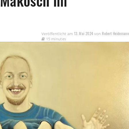
 Makosch im
13. Mai 2024
Robert Heideman
Veröffentlicht am
von
15 minutes