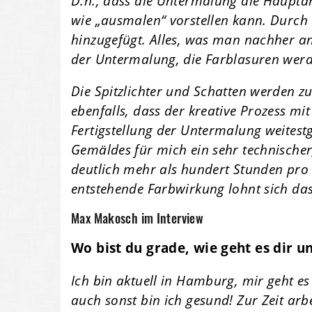
D.h., dass die Untermalung die Hauptar
wie „ausmalen“ vorstellen kann. Durch 
hinzugefügt. Alles, was man nachher a
der Untermalung, die Farblasuren werd
Die Spitzlichter und Schatten werden z
ebenfalls, dass der kreative Prozess mi
Fertigstellung der Untermalung weitestg
Gemäldes für mich ein sehr technische
deutlich mehr als hundert Stunden pro
entstehende Farbwirkung lohnt sich das
Max Makosch im Interview
Wo bist du grade, wie geht es dir u
Ich bin aktuell in Hamburg, mir geht 
auch sonst bin ich gesund! Zur Zeit arb