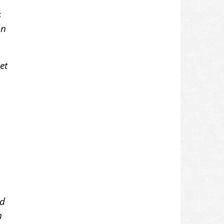
s
on
et
nd
n