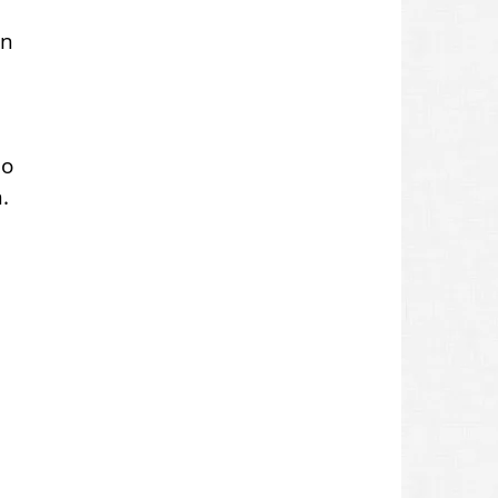
en
so
.