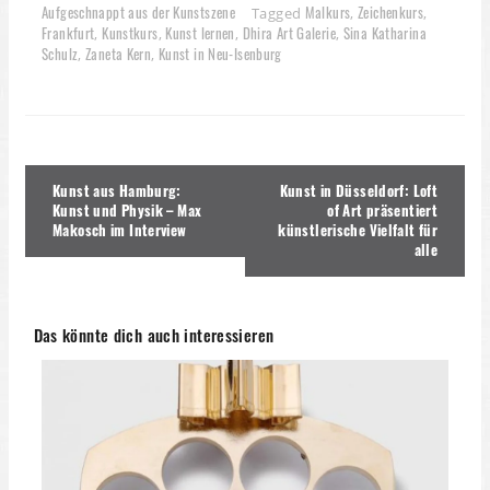
Aufgeschnappt aus der Kunstszene
Malkurs
Zeichenkurs
Tagged
,
,
Frankfurt
Kunstkurs
Kunst lernen
Dhira Art Galerie
Sina Katharina
,
,
,
,
Schulz
Zaneta Kern
Kunst in Neu-Isenburg
,
,
Beitragsnavigation
Kunst aus Hamburg:
Kunst in Düsseldorf: Loft
Kunst und Physik – Max
of Art präsentiert
Makosch im Interview
künstlerische Vielfalt für
alle
Das könnte dich auch interessieren