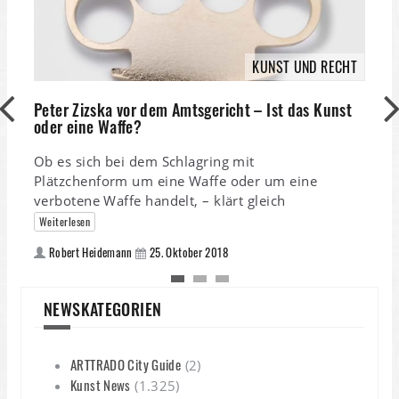
KUNST UND RECHT
Peter Zizska vor dem Amtsgericht – Ist das Kunst
oder eine Waffe?
W
Ob es sich bei dem Schlagring mit
M
Plätzchenform um eine Waffe oder um eine
verbotene Waffe handelt, – klärt gleich
W
Weiterlesen
M
e
Robert Heidemann
25. Oktober 2018
NEWSKATEGORIEN
ARTTRADO City Guide
(2)
Kunst News
(1.325)