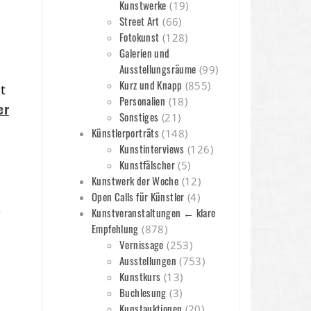
Kunstwerke
(19)
Street Art
(66)
Fotokunst
(128)
Galerien und
Ausstellungsräume
(99)
Kurz und Knapp
(855)
t
Personalien
(18)
er
Sonstiges
(21)
Künstlerporträts
(148)
Kunstinterviews
(126)
Kunstfälscher
(5)
Kunstwerk der Woche
(12)
Open Calls für Künstler
(4)
s
Kunstveranstaltungen ← klare
Empfehlung
(878)
Vernissage
(253)
Ausstellungen
(753)
Kunstkurs
(13)
Buchlesung
(3)
Kunstauktionen
(20)