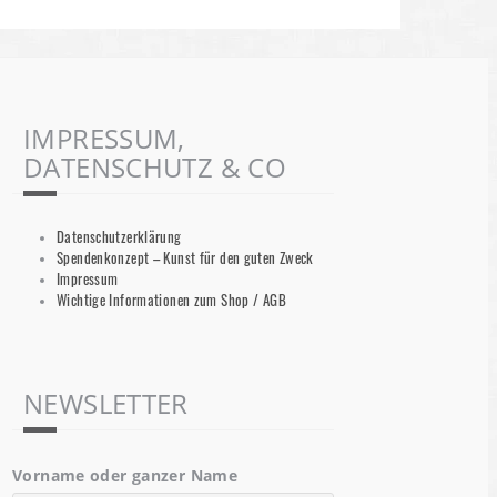
Die ART Basel Sie gilt als führende internationale
Kunstmesse für moderne und zeitgenössische
Kunst. Bekannte moderne Künstler werdend in
verschiedenen
Weiterlesen
IMPRESSUM,
Robert Heidemann
4. Januar 2018
DATENSCHUTZ & CO
Datenschutzerklärung
Spendenkonzept – Kunst für den guten Zweck
Impressum
Wichtige Informationen zum Shop / AGB
NEWSLETTER
Vorname oder ganzer Name