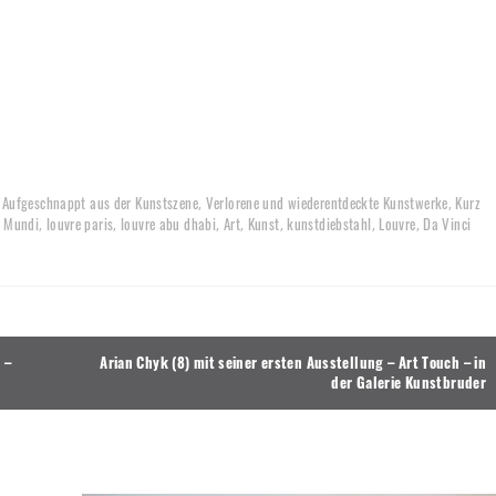
Aufgeschnappt aus der Kunstszene
Verlorene und wiederentdeckte Kunstwerke
Kurz
,
,
,
r Mundi
louvre paris
louvre abu dhabi
Art
Kunst
kunstdiebstahl
Louvre
Da Vinci
,
,
,
,
,
,
,
 –
Arian Chyk (8) mit seiner ersten Ausstellung – Art Touch – in
der Galerie Kunstbruder