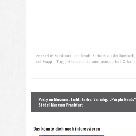
Kunstmarkt und Trends
Kurioses aus der Kunstwelt
Posted in
,
und Knapp
Leonardo da vinci
jesus porträt
Salvato
Tagged
,
,
Beitragsnavigation
Party im Museum: Licht, Farbe, Venedig: „Purple Beats“
Städel Museum Frankfurt
Das könnte dich auch interessieren