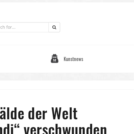
Kunstnews
älde der Welt
ndi“ verschwunden