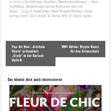
Ausstellungen
Kunstkurs
Kunstveranstaltungen ← klare
Posted in
,
,
Empfehlung
Aufgeschnappt aus der Kunstszene
Kurz und
,
,
Knapp
Joseph Beuys
Neues Museum Nürnberg
online
Tagged
,
,
vortrag
events
Kunst lernen
Dr. Marian Wild
Art
Kunst
digital
,
,
,
,
,
,
Beitragsnavigation
Pop-Art Now: „Artchain
WWF Aktion: Krypto-Kunst
Circle“ präsentiert
für den Artenschutz
„Grafy“ in der Barlach
Halle K
Das könnte dich auch interessieren