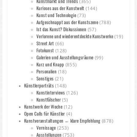
Kunstmarkt und Trends
(365)
Kurioses aus der Kunstwelt
(144)
Kunst und Technologie
(73)
Aufgeschnappt aus der Kunstszene
(788)
Ist das Kunst? Diskussionen
(57)
Verlorene und wiederentdeckte Kunstwerke
(19)
Street Art
(66)
Fotokunst
(128)
Galerien und Ausstellungsräume
(99)
Kurz und Knapp
(855)
Personalien
(18)
Sonstiges
(21)
Künstlerporträts
(148)
Kunstinterviews
(126)
Kunstfälscher
(5)
Kunstwerk der Woche
(12)
Open Calls für Künstler
(4)
Kunstveranstaltungen ← klare Empfehlung
(878)
Vernissage
(253)
Ausstellungen
(753)