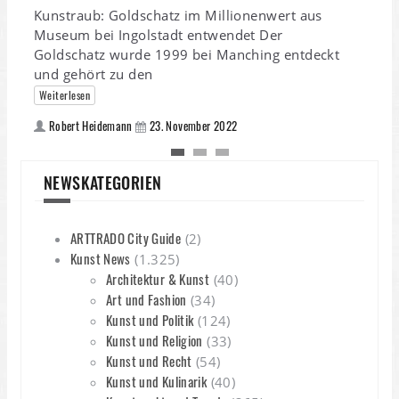
Kunstraub: Goldschatz im Millionenwert aus
Museum bei Ingolstadt entwendet Der
Goldschatz wurde 1999 bei Manching entdeckt
und gehört zu den
Weiterlesen
Robert Heidemann
23. November 2022
NEWSKATEGORIEN
L
Š
ARTTRADO City Guide
(2)
L
Kunst News
(1.325)
S
Architektur & Kunst
(40)
G
Art und Fashion
(34)
Kunst und Politik
(124)
Kunst und Religion
(33)
Kunst und Recht
(54)
Kunst und Kulinarik
(40)