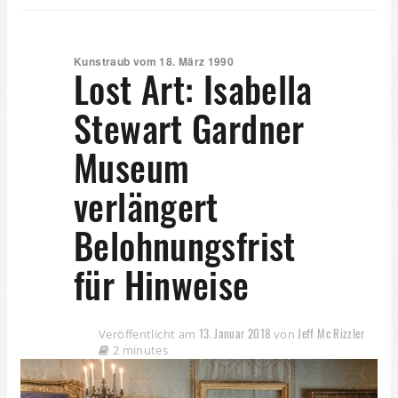
Kunstraub vom 18. März 1990
Lost Art: Isabella
Stewart Gardner
Museum
verlängert
Belohnungsfrist
für Hinweise
13. Januar 2018
Jeff Mc Rizzler
Veröffentlicht am
von
2 minutes