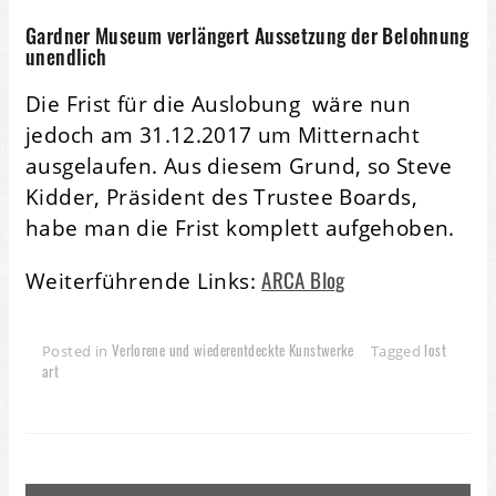
Gardner Museum verlängert Aussetzung der Belohnung
unendlich
Die Frist für die Auslobung wäre nun
jedoch am 31.12.2017 um Mitternacht
ausgelaufen. Aus diesem Grund, so Steve
Kidder, Präsident des Trustee Boards,
habe man die Frist komplett aufgehoben.
ARCA Blog
Weiterführende Links:
Verlorene und wiederentdeckte Kunstwerke
lost
Posted in
Tagged
art
Beitragsnavigation