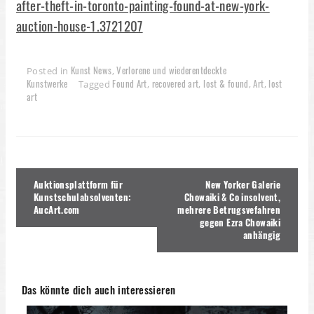
after-theft-in-toronto-painting-found-at-new-york-
auction-house-1.3721207
Kunst News
Verlorene und wiederentdeckte
Posted in
,
Kunstwerke
Found Art
recovered art
lost & found
Art
lost
Tagged
,
,
,
,
art
Beitragsnavigation
Auktionsplattform für
New Yorker Galerie
Kunstschulabsolventen:
Chowaiki & Co insolvent,
AucArt.com
mehrere Betrugsvefahren
gegen Ezra Chowaiki
anhängig
Das könnte dich auch interessieren