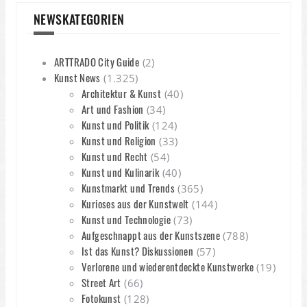
d
NEWSKATEGORIEN
ARTTRADO City Guide
(2)
Kunst News
(1.325)
Architektur & Kunst
(40)
Art und Fashion
(34)
Kunst und Politik
(124)
Kunst und Religion
(33)
Kunst und Recht
(54)
Kunst und Kulinarik
(40)
Kunstmarkt und Trends
(365)
Kurioses aus der Kunstwelt
(144)
Kunst und Technologie
(73)
Aufgeschnappt aus der Kunstszene
(788)
Ist das Kunst? Diskussionen
(57)
Verlorene und wiederentdeckte Kunstwerke
(19)
Street Art
(66)
Fotokunst
(128)