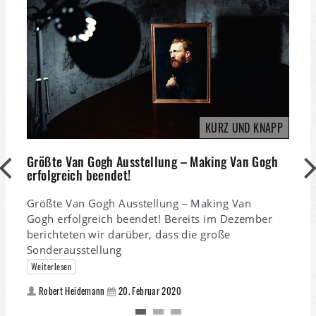
KURZ UND KNAPP
Größte Van Gogh Ausstellung – Making Van Gogh
erfolgreich beendet!
Größte Van Gogh Ausstellung – Making Van
Gogh erfolgreich beendet! Bereits im Dezember
berichteten wir darüber, dass die große
M
e
Sonderausstellung
Weiterlesen
K
Robert Heidemann
20. Februar 2020
W
#