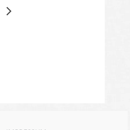
Kunsthaus Zürich zeigt «Alexandra Bachzetsis.
2020: Obscene» Alexandra Bachzetsis (*1974) ist
Choreografin und bildende Künstlerin. Sie lebt
und arbeitet in
Weiterlesen
Robert Heidemann
19. Januar 2022