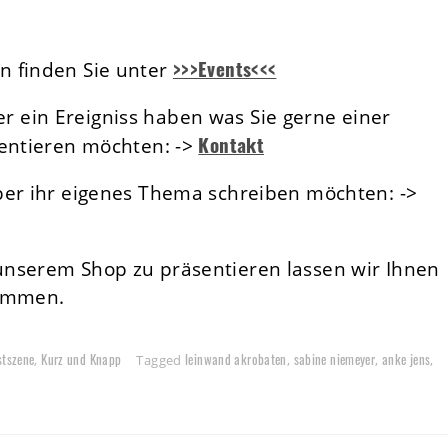
>>>Events<<<
n finden Sie unter
 ein Ereigniss haben was Sie gerne einer
Kontakt
sentieren möchten: ->
ber ihr eigenes Thema schreiben möchten: ->
unserem Shop zu präsentieren lassen wir Ihnen
kommen.
stszene
Kurz und Knapp
leinwand akrobaten
sabine niemeyer
anke jens
,
Tagged
,
,
,