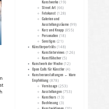
Kunstwerke
(19)
Street Art
(66)
Fotokunst
(128)
Galerien und
Ausstellungsräume
(99)
Kurz und Knapp
(855)
Personalien
(18)
Sonstiges
(21)
Künstlerporträts
(148)
Kunstinterviews
(126)
Kunstfälscher
(5)
Kunstwerk der Woche
(12)
Open Calls für Künstler
(4)
Kunstveranstaltungen ← klare
in
Empfehlung
(878)
st
Vernissage
(253)
ch
Ausstellungen
(753)
Kunstkurs
(13)
Buchlesung
(3)
Kunstauktionen
(20)