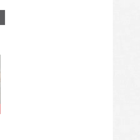
ART UND FASHION
Kunsthaus Zürich zeigt «Alexandra Bachzetsis.
2020: Obscene»