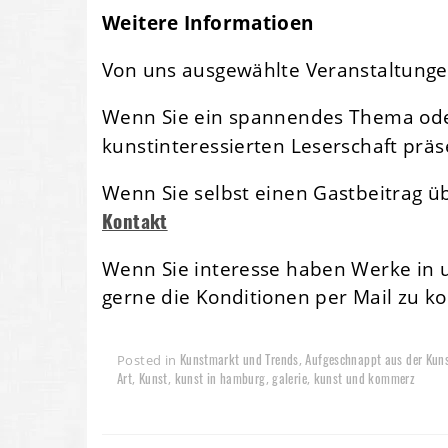
Weitere Informatioen
Von uns ausgewählte Veranstaltunge
Wenn Sie ein spannendes Thema oder
kunstinteressierten Leserschaft prä
Wenn Sie selbst einen Gastbeitrag ü
Kontakt
Wenn Sie interesse haben Werke in 
gerne die Konditionen per Mail zu 
Kunstmarkt und Trends
Aufgeschnappt aus der Kun
Posted in
,
Art
Kunst
kunst in hamburg
galerie
kunst und kommerz
,
,
,
,