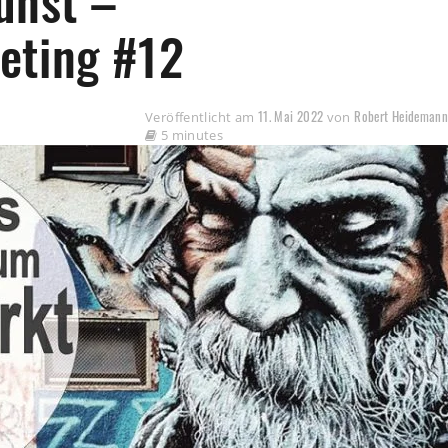
unst –
eting #12
11. Mai 2022
Robert Heideman
Veröffentlicht am
von
5 minutes