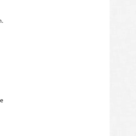
n.
pe