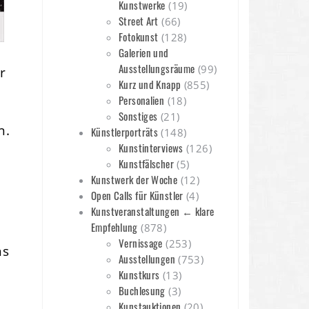
Kunstwerke
(19)
Street Art
(66)
Fotokunst
(128)
Galerien und
Ausstellungsräume
(99)
r
Kurz und Knapp
(855)
Personalien
(18)
Sonstiges
(21)
n.
Künstlerporträts
(148)
Kunstinterviews
(126)
Kunstfälscher
(5)
Kunstwerk der Woche
(12)
Open Calls für Künstler
(4)
Kunstveranstaltungen ← klare
Empfehlung
(878)
Vernissage
(253)
ns
Ausstellungen
(753)
Kunstkurs
(13)
Buchlesung
(3)
Kunstauktionen
(20)