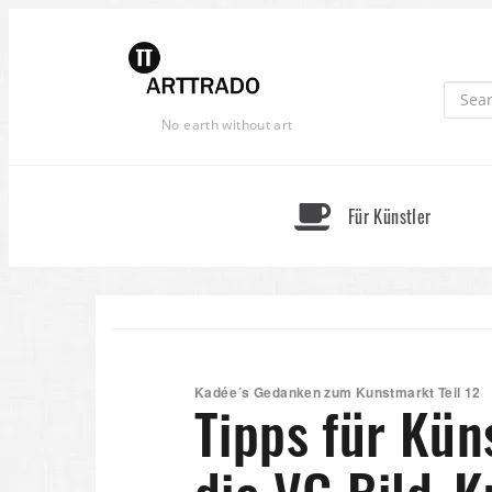
Skip
to
content
No earth without art
Für Künstler
Kadée´s Gedanken zum Kunstmarkt Teil 12
Tipps für Kün