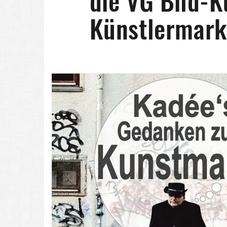
die VG Bild-K
Künstlermark