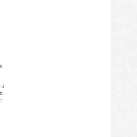
s
und
d.
r