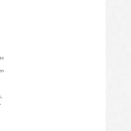
as
en
s,
,