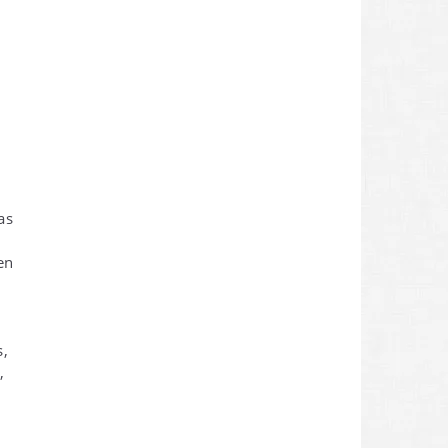
as
en
s,
,