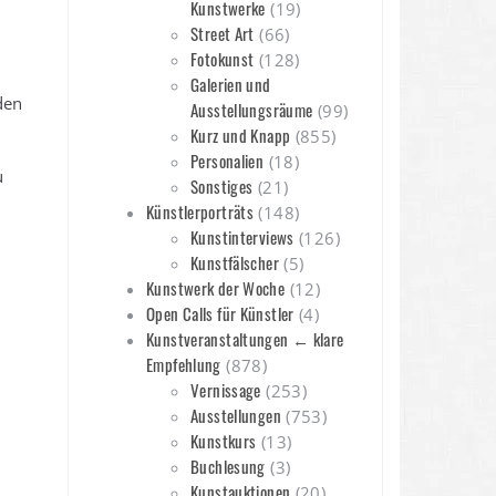
Kunstwerke
(19)
Street Art
(66)
Fotokunst
(128)
Galerien und
den
Ausstellungsräume
(99)
Kurz und Knapp
(855)
Personalien
(18)
u
Sonstiges
(21)
Künstlerporträts
(148)
Kunstinterviews
(126)
Kunstfälscher
(5)
Kunstwerk der Woche
(12)
Open Calls für Künstler
(4)
Kunstveranstaltungen ← klare
Empfehlung
(878)
Vernissage
(253)
Ausstellungen
(753)
Kunstkurs
(13)
Buchlesung
(3)
Kunstauktionen
(20)