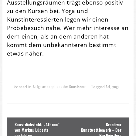
Ausstellungsräumen trägt ebenso positiv
zu den Kursen bei. Yoga und
Kunstinteressierten legen wir einen
Probebesuch nahe. Wer mehr interesse an
dem einen, als an dem anderen hat –
kommt dem unbekannteren bestimmt
etwas näher.
Aufgeschnappt aus der Kunstszene
Art
yoga
Posted in
Tagged
,
Beitragsnavigation
Kunstdiebstahl: „Athene“
Kreativer
von Markus Lüpertz
Kunstwettbewerb – Der
gestohlen
Hvv Paintbus