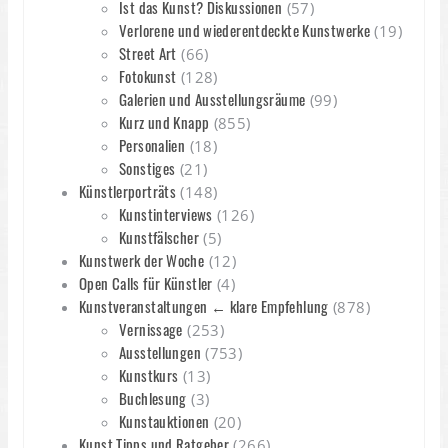
Ist das Kunst? Diskussionen
(57)
Verlorene und wiederentdeckte Kunstwerke
(19)
Street Art
(66)
Fotokunst
(128)
Galerien und Ausstellungsräume
(99)
Kurz und Knapp
(855)
Personalien
(18)
Sonstiges
(21)
Künstlerporträts
(148)
Kunstinterviews
(126)
Kunstfälscher
(5)
Kunstwerk der Woche
(12)
Open Calls für Künstler
(4)
Kunstveranstaltungen ← klare Empfehlung
(878)
Vernissage
(253)
Ausstellungen
(753)
Kunstkurs
(13)
Buchlesung
(3)
Kunstauktionen
(20)
Kunst Tipps und Ratgeber
(266)