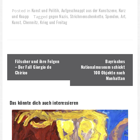
Kunst und Politik
Aufgeschnappt aus der Kunstszene
Kurz
Posted in
,
,
und Knapp
gegen Nazis
Strichmenschenkette
Spenden
Art
Tagged
,
,
,
,
Kunst
Chemnitz
Krieg und Freitag
,
,
Beitragsnavigation
Fälscher und ihre Folgen
Bayrisches
– Der Fall Giorgio de
Nationalmuseum schickt
Chirico
100 Objekte nach
Manhattan
Das könnte dich auch interessieren