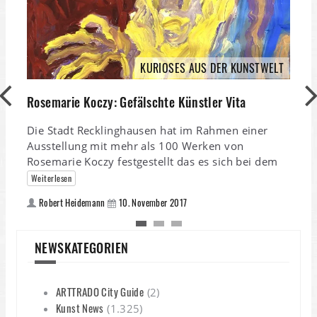
KURIOSES AUS DER KUNSTWELT
S
Rosemarie Koczy: Gefälschte Künstler Vita
M
Die Stadt Recklinghausen hat im Rahmen einer
S
Ausstellung mit mehr als 100 Werken von
M
Rosemarie Koczy festgestellt das es sich bei dem
l
Weiterlesen
Robert Heidemann
10. November 2017
NEWSKATEGORIEN
ARTTRADO City Guide
(2)
Kunst News
(1.325)