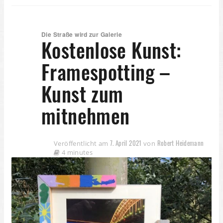
Die Straße wird zur Galerie
Kostenlose Kunst:
Framespotting –
Kunst zum
mitnehmen
7. April 2021
Robert Heidemann
Veröffentlicht am
von
4 minutes