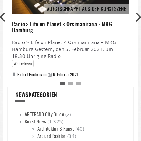
AUFGESCHNAPPT AUS DER KUNSTSZENE
Radio > Life on Planet < Orsimanirana - MKG
Hamburg
Radio > Life on Planet < Orsimanirana – MKG
Hamburg Gestern, den 5. Februar 2021, um
18.30 Uhr ging Radio
Weiterlesen
Robert Heidemann
6. Februar 2021
M
NEWSKATEGORIEN
M
ARTTRADO City Guide
(2)
G
Kunst News
(1.325)
„
Architektur & Kunst
(40)
Art und Fashion
(34)