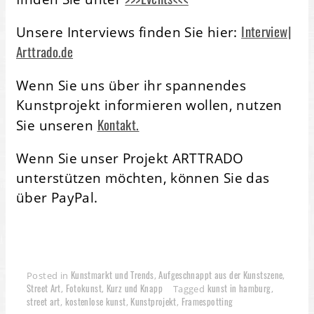
Interview|
Unsere Interviews finden Sie hier:
Arttrado.de
Wenn Sie uns über ihr spannendes
Kunstprojekt informieren wollen, nutzen
Kontakt.
Sie unseren
Wenn Sie unser Projekt ARTTRADO
unterstützen möchten, können Sie das
über PayPal.
Kunstmarkt und Trends
Aufgeschnappt aus der Kunstszene
Posted in
,
,
Street Art
Fotokunst
Kurz und Knapp
kunst in hamburg
,
,
Tagged
,
street art
kostenlose kunst
Kunstprojekt
Framespotting
,
,
,