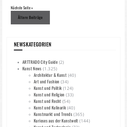
Nächste Seite »
Beitragsnavigation
Ältere Beiträge
NEWSKATEGORIEN
ARTTRADO City Guide
(2)
Kunst News
(1.325)
Architektur & Kunst
(40)
Art und Fashion
(34)
Kunst und Politik
(124)
Kunst und Religion
(33)
Kunst und Recht
(54)
Kunst und Kulinarik
(40)
Kunstmarkt und Trends
(365)
Kurioses aus der Kunstwelt
(144)