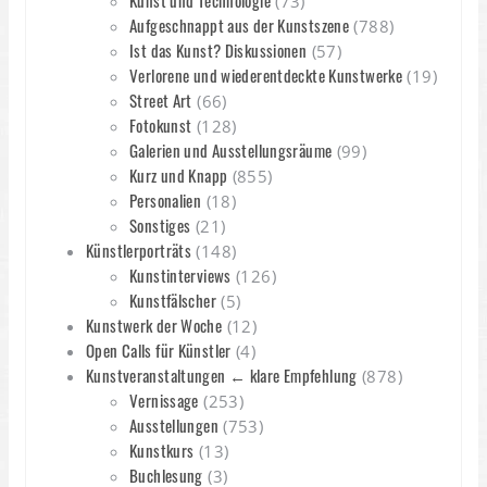
Kunst und Technologie
(73)
Aufgeschnappt aus der Kunstszene
(788)
Ist das Kunst? Diskussionen
(57)
Verlorene und wiederentdeckte Kunstwerke
(19)
Street Art
(66)
Fotokunst
(128)
Galerien und Ausstellungsräume
(99)
Kurz und Knapp
(855)
Personalien
(18)
Sonstiges
(21)
Künstlerporträts
(148)
Kunstinterviews
(126)
Kunstfälscher
(5)
Kunstwerk der Woche
(12)
Open Calls für Künstler
(4)
Kunstveranstaltungen ← klare Empfehlung
(878)
Vernissage
(253)
Ausstellungen
(753)
Kunstkurs
(13)
Buchlesung
(3)