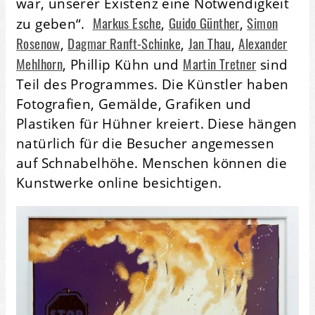
war, unserer Existenz eine Notwendigkeit
Markus Esche
Guido Günther
Simon
zu geben“.
,
,
Rosenow
Dagmar Ranft-Schinke
Jan Thau
Alexander
,
,
,
Mehlhorn
Martin Tretner
, Phillip Kühn und
sind
Teil des Programmes. Die Künstler haben
Fotografien, Gemälde, Grafiken und
Plastiken für Hühner kreiert. Diese hängen
natürlich für die Besucher angemessen
auf Schnabelhöhe. Menschen können die
Kunstwerke online besichtigen.