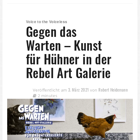
Voice to the Voiceless
Gegen das
Warten – Kunst
für Hühner in der
Rebel Art Galerie
3. März 2021
Robert Heidemann
Veröffentlicht am
von
2 minutes