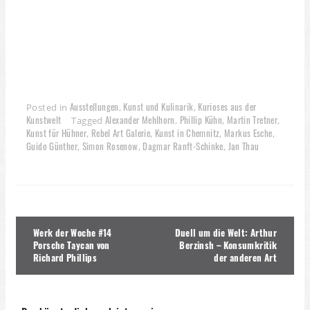
Ausstellungen
Kunst und Kulinarik
Kurioses aus der
Posted in
,
,
Kunstwelt
Alexander Mehlhorn
Phillip Kühn
Martin Tretner
Tagged
,
,
,
Kunst für Hühner
Rebel Art Galerie
Kunst in Chemnitz
Markus Esche
,
,
,
,
Guido Günther
Simon Rosenow
Dagmar Ranft-Schinke
Jan Thau
,
,
,
Beitragsnavigation
Werk der Woche #14
Duell um die Welt: Arthur
Porsche Taycan von
Berzinsh – Konsumkritik
Richard Phillips
der anderen Art