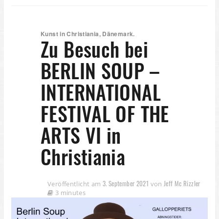
Kunst in Christiania, Dänemark.
Zu Besuch bei
BERLIN SOUP –
INTERNATIONAL
FESTIVAL OF THE
ARTS VI in
Christiania
3. September 2021
Jeff Mc Rizzler
Veröffentlicht am
von
3 minutes