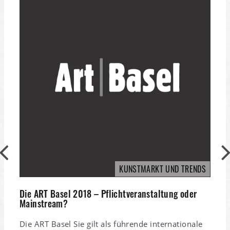
B
B
KUNSTMARKT UND TRENDS
M
a
Die ART Basel 2018 – Pflichtveranstaltung oder
J
Mainstream?
Die ART Basel Sie gilt als führende internationale