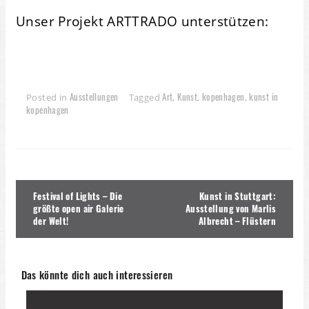
Unser Projekt ARTTRADO unterstützen:
Ausstellungen
Art
Kunst
kopenhagen
kunst in
Posted in
Tagged
,
,
,
kopenhagen
Beitragsnavigation
Festival of Lights – Die
Kunst in Stuttgart:
größte open air Galerie
Ausstellung von Marlis
der Welt!
Albrecht – Flüstern
Das könnte dich auch interessieren