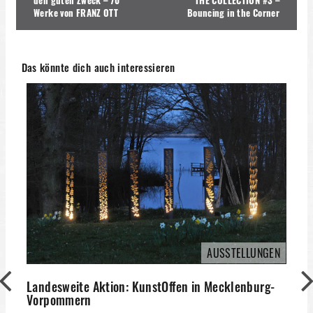
den guten Zweck – 70
THE COLLECTION #3 –
Werke von FRANZ OTT
Bouncing in the Corner
Das könnte dich auch interessieren
AUSSTELLUNGEN
Landesweite Aktion: KunstOffen in Mecklenburg-
Vorpommern
A