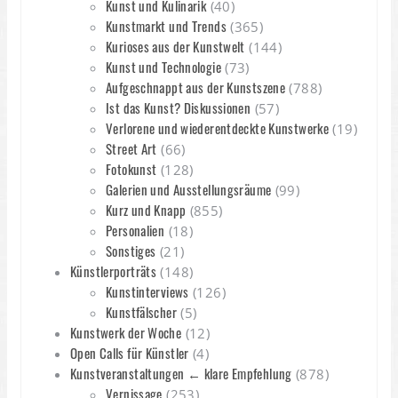
Kunst und Kulinarik
(40)
Kunstmarkt und Trends
(365)
Kurioses aus der Kunstwelt
(144)
Kunst und Technologie
(73)
Aufgeschnappt aus der Kunstszene
(788)
Ist das Kunst? Diskussionen
(57)
Verlorene und wiederentdeckte Kunstwerke
(19)
Street Art
(66)
Fotokunst
(128)
Galerien und Ausstellungsräume
(99)
Kurz und Knapp
(855)
Personalien
(18)
Sonstiges
(21)
Künstlerporträts
(148)
Kunstinterviews
(126)
Kunstfälscher
(5)
Kunstwerk der Woche
(12)
Open Calls für Künstler
(4)
Kunstveranstaltungen ← klare Empfehlung
(878)
Vernissage
(253)