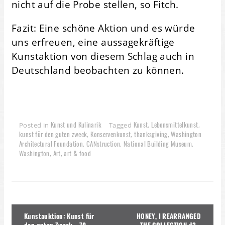
nicht auf die Probe stellen, so Fitch.
Fazit: Eine schöne Aktion und es würde
uns erfreuen, eine aussagekräftige
Kunstaktion von diesem Schlag auch in
Deutschland beobachten zu können.
Kunst und Kulinarik
Kunst
Lebensmittelkunst
Posted in
Tagged
,
,
kunst für den guten zweck
Konservenkunst
thanksgiving
Washington
,
,
,
Architectural Foundation
CANstruction
National Building Museum
,
,
,
Washington
Art
art & food
,
,
Beitragsnavigation
Kunstauktion: Kunst für
HONEY, I REARRANGED