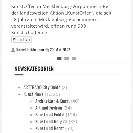
S
KunstOffen in Mecklenburg-Vorpommern Bei
der landesweiten Aktion „KunstOffen“, die seit
S
28 Jahren in Mecklenburg-Vorpommern
D
veranstaltet wird, öffnen rund 900
H
Kunstschaffende
Weiterlesen
Robert Heidemann
20. Mai 2022
NEWSKATEGORIEN
ARTTRADO City Guide
(2)
Kunst News
(1.325)
Architektur & Kunst
(40)
Art und Fashion
(34)
Kunst und Politik
(124)
Kunst und Religion
(33)
Kunst und Recht
(54)