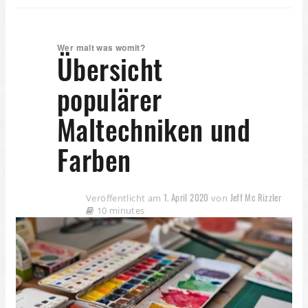
Wer malt was womit?
Übersicht
populärer
Maltechniken und
Farben
1. April 2020
Jeff Mc Rizzler
Veröffentlicht am
von
10 minutes