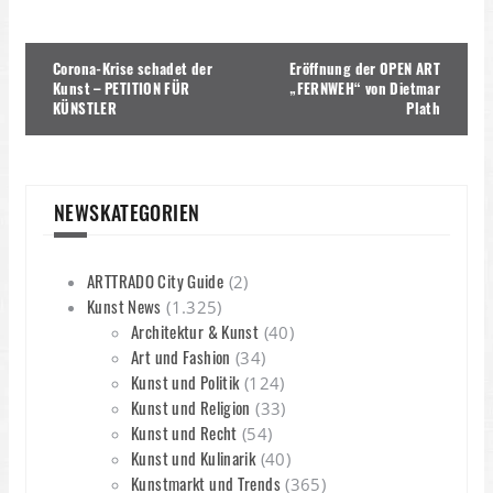
Beitragsnavigation
Corona-Krise schadet der
Eröffnung der OPEN ART
Kunst – PETITION FÜR
„FERNWEH“ von Dietmar
KÜNSTLER
Plath
NEWSKATEGORIEN
ARTTRADO City Guide
(2)
Kunst News
(1.325)
Architektur & Kunst
(40)
Art und Fashion
(34)
Kunst und Politik
(124)
Kunst und Religion
(33)
Kunst und Recht
(54)
Kunst und Kulinarik
(40)
Kunstmarkt und Trends
(365)