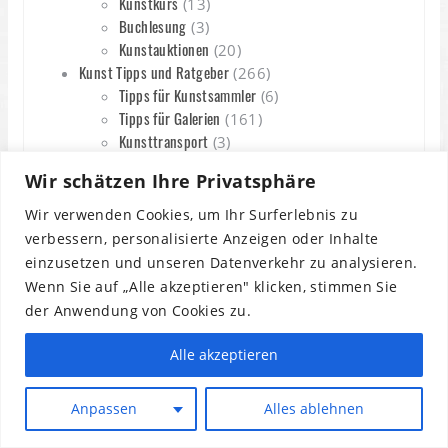
Kunstkurs
(13)
Buchlesung
(3)
Kunstauktionen
(20)
Kunst Tipps und Ratgeber
(266)
Tipps für Kunstsammler
(6)
Tipps für Galerien
(161)
Kunsttransport
(3)
Kunstversicherung
(9)
Wir schätzen Ihre Privatsphäre
Kunst Buchtipps
(33)
Kunst Bildbände
(13)
Wir verwenden Cookies, um Ihr Surferlebnis zu
Kunstfilme & Filmtipps
(23)
verbessern, personalisierte Anzeigen oder Inhalte
Malkunde
(30)
einzusetzen und unseren Datenverkehr zu analysieren.
Kunst Jobs
(10)
Wenn Sie auf „Alle akzeptieren" klicken, stimmen Sie
der Anwendung von Cookies zu.
Alle akzeptieren
Anpassen
Alles ablehnen
MEHR INFORMATIONEN