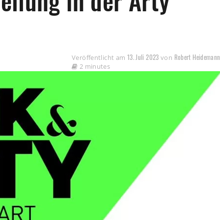
llung in der Arty
13. Juli 2023
Robert Heideman
Veröffentlicht am
von
2 minutes