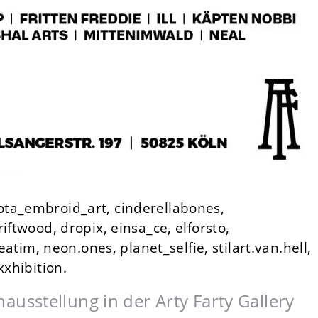
ta_embroid_art, cinderellabones,
iftwood, dropix, einsa_ce, elforsto,
eatim, neon.ones, planet_selfie, stilart.van.hell,
xxhibition.
sstellung in der Arty Farty Gallery