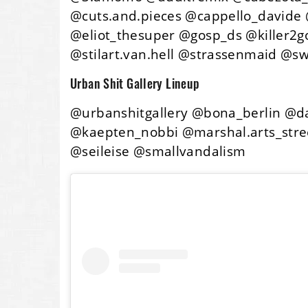
@
cuts
.and.
pieces
@cappello_davide 
@eliot_thesuper @gosp_ds @killer2g
@stilart.van.hell @strassenmaid @sw
Urban Shit Gallery Lineup
@urbanshitgallery @bona_berlin @dav
@kaepten_nobbi @marshal.arts_stre
@seileise @smallvandalism