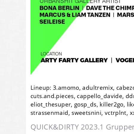
Lineup: 3.amomo, adultremix, cabezo
cuts.and.pieces, cappello_davide, ddr
eliot_thesuper, gosp_ds, killer2go, lik
strassenmaid, sweetsnini, vctrplnt, x
QUICK&DIRTY 2023.1 Gruppenau