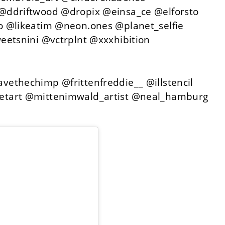
@ddriftwood @dropix @einsa_ce @elforsto
o @likeatim @neon.ones @planet_selfie
eetsnini @vctrplnt @xxxhibition
ethechimp @frittenfreddie__ @illstencil
etart @mittenimwald_artist @neal_hamburg