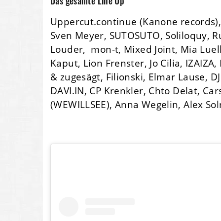
Das gesamte Line Up
Uppercut.continue (Kanone records),
Sven Meyer, SUTOSUTO, Soliloquy, Ru
Louder, mon-t, Mixed Joint, Mia Lue
Kaput, Lion Frenster, Jo Cilia, IZAIZ
& zugesägt, Filionski, Elmar Lause, D
DAVI.IN, CP Krenkler, Chto Delat, C
(WEWILLSEE), Anna Wegelin, Alex So