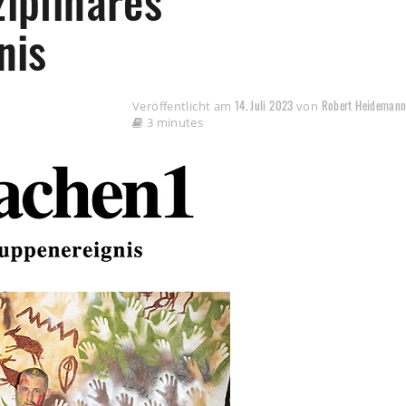
ziplinäres
nis
14. Juli 2023
Robert Heideman
Veröffentlicht am
von
3 minutes