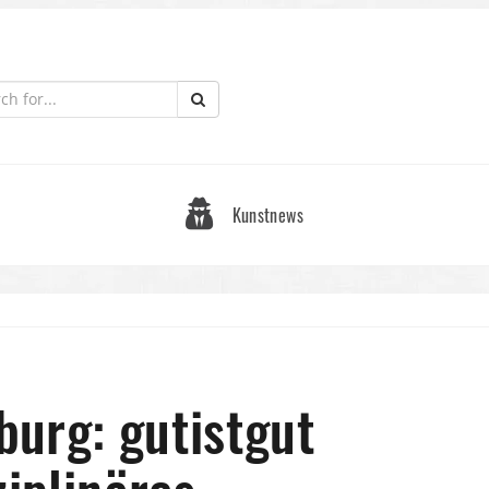
Kunstnews
urg: gutistgut