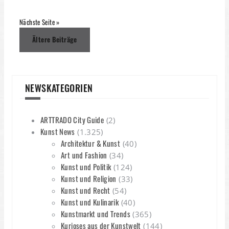
Nächste Seite »
Beitragsnavigation
Ältere Beiträge
NEWSKATEGORIEN
ARTTRADO City Guide
(2)
Kunst News
(1.325)
Architektur & Kunst
(40)
Art und Fashion
(34)
Kunst und Politik
(124)
Kunst und Religion
(33)
Kunst und Recht
(54)
Kunst und Kulinarik
(40)
Kunstmarkt und Trends
(365)
Kurioses aus der Kunstwelt
(144)