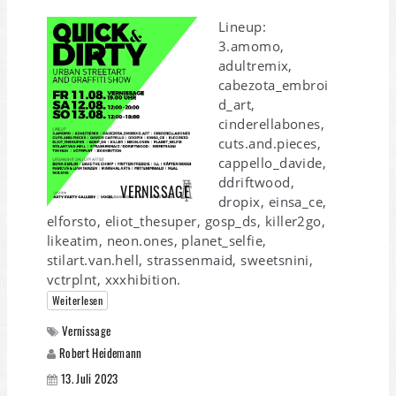
Lineup:
3.amomo,
adultremix,
cabezota_embroi
d_art,
cinderellabones,
cuts.and.pieces,
cappello_davide,
ddriftwood,
VERNISSAGE
dropix, einsa_ce,
elforsto, eliot_thesuper, gosp_ds, killer2go,
likeatim, neon.ones, planet_selfie,
stilart.van.hell, strassenmaid, sweetsnini,
vctrplnt, xxxhibition.
Weiterlesen
Vernissage
Robert Heidemann
13. Juli 2023