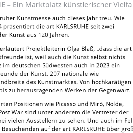
– Ein Marktplatz künstlerischer Vielfal
sruher Kunstmesse auch dieses Jahr treu. Wie
4 präsentiert die art KARLSRUHE seit zwei
er Kunst aus 120 Jahren.
läutert Projektleiterin Olga Blaß, „dass die art
reunde ist, weil auch die Kunst selbst nichts
atz im deutschen Südwesten auch in 2023 ein
reunde der Kunst. 207 nationale wie
Bandbreite des Kunstmarktes. Von hochkarätigen
bis zu herausragenden Werken der Gegenwart.
vierten Positionen wie Picasso und Miró, Nolde,
 Post War sind unter anderem die Vertreter der
ei vielen Ausstellern zu sehen. Und auch im Fe
e Besuchenden auf der art KARLSRUHE über gro