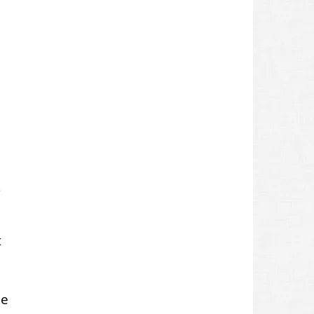
s
t
ge