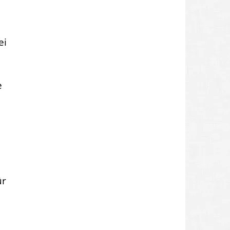
ei
e
t
ür