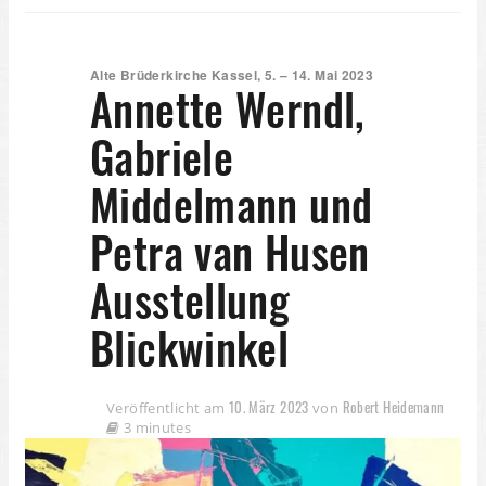
Alte Brüderkirche Kassel, 5. – 14. Mai 2023
Annette Werndl,
Gabriele
Middelmann und
Petra van Husen
Ausstellung
Blickwinkel
10. März 2023
Robert Heidemann
Veröffentlicht am
von
3 minutes