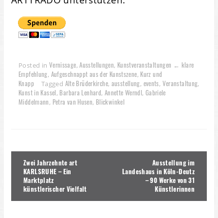
Vernissage
Ausstellungen
Kunstveranstaltungen ← klare
Posted in
,
,
Empfehlung
Aufgeschnappt aus der Kunstszene
Kurz und
,
,
Knapp
Alte Brüderkirche
ausstellung
events
Veranstaltung
Tagged
,
,
,
,
Kunst in Kassel
Barbara Lenhard
Annette Werndl
Gabriele
,
,
,
Middelmann
Petra van Husen
Blickwinkel
,
,
Beitragsnavigation
Zwei Jahrzehnte art
Ausstellung im
KARLSRUHE – Ein
Landeshaus in Köln-Deutz
Marktplatz
– 90 Werke von 31
künstlerischer Vielfalt
Künstlerinnen