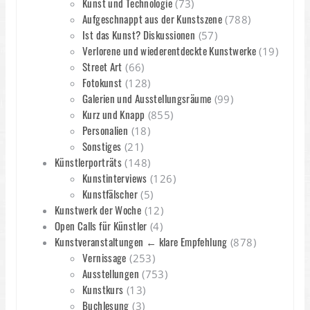
Kunst und Technologie
(73)
Aufgeschnappt aus der Kunstszene
(788)
Ist das Kunst? Diskussionen
(57)
Verlorene und wiederentdeckte Kunstwerke
(19)
Street Art
(66)
Fotokunst
(128)
Galerien und Ausstellungsräume
(99)
Kurz und Knapp
(855)
Personalien
(18)
Sonstiges
(21)
Künstlerporträts
(148)
Kunstinterviews
(126)
Kunstfälscher
(5)
Kunstwerk der Woche
(12)
Open Calls für Künstler
(4)
Kunstveranstaltungen ← klare Empfehlung
(878)
Vernissage
(253)
Ausstellungen
(753)
Kunstkurs
(13)
Buchlesung
(3)