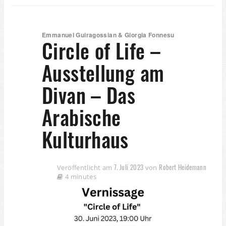
Emmanuel Guiragossian & Giorgia Fonnesu
Circle of Life –
Ausstellung am
Divan – Das
Arabische
Kulturhaus
7. Juli 2023
Robert Heidemann
Veröffentlicht am
von
4 minutes