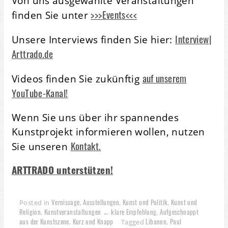
Von uns ausgewählte Veranstaltungen
>>>Events<<<
finden Sie unter
Interview|
Unsere Interviews finden Sie hier:
Arttrado.de
auf unserem
Videos finden Sie zukünftig
YouTube-Kanal!
Wenn Sie uns über ihr spannendes
Kunstprojekt informieren wollen, nutzen
Kontakt.
Sie unseren
ARTTRADO unterstützen!
Vernissage
Ausstellungen
Kunst und Politik
Kunst und
Posted in
,
,
,
Religion
Kunstveranstaltungen ← klare Empfehlung
Aufgeschnappt
,
,
aus der Kunstszene
Kurz und Knapp
Libanon
Paul
,
Tagged
,