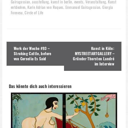
Guiragossian
ausstellung
kunst in berlin
events
Veranstaltung
Kunst
,
,
,
,
,
entdecken
Karin Adrian von Roques
Emmanuel Guiragossian
Giorgia
,
,
,
Fonnesu
Circle of Life
,
Beitragsnavigation
Werk der Woche #93 –
Kunst in Köln:
Stroking Cattle, before
MYSTREETARTGALLERY –
von Cornelia Es Said
Gründer Thorsten Landré
im Interview
Das könnte dich auch interessieren