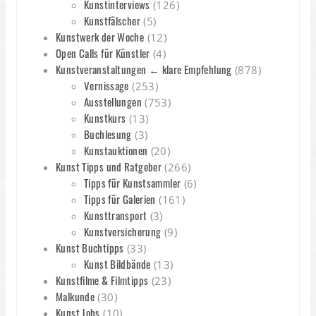
Kunstinterviews
(126)
Kunstfälscher
(5)
Kunstwerk der Woche
(12)
Open Calls für Künstler
(4)
Kunstveranstaltungen ← klare Empfehlung
(878)
Vernissage
(253)
Ausstellungen
(753)
Kunstkurs
(13)
Buchlesung
(3)
Kunstauktionen
(20)
Kunst Tipps und Ratgeber
(266)
Tipps für Kunstsammler
(6)
Tipps für Galerien
(161)
Kunsttransport
(3)
Kunstversicherung
(9)
Kunst Buchtipps
(33)
Kunst Bildbände
(13)
Kunstfilme & Filmtipps
(23)
Malkunde
(30)
Kunst Jobs
(10)