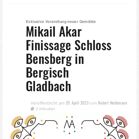
Exklusive Vorstellung neuer Gemälde
Mikail Akar
Finissage Schloss
Bensberg in
Bergisch
Gladbach
29. April 2023
Robert Heidemann
Veröffentlicht am
von
2 minutes