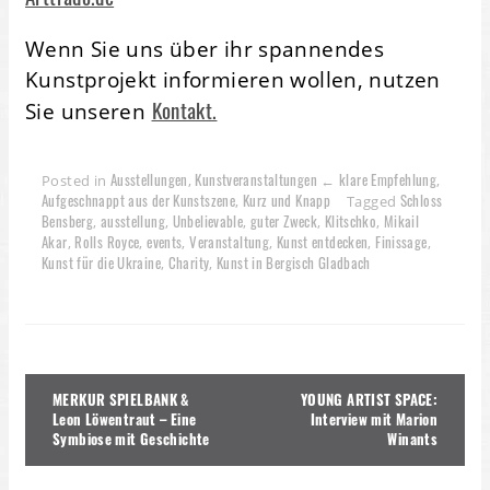
Wenn Sie uns über ihr spannendes
Kunstprojekt informieren wollen, nutzen
Kontakt.
Sie unseren
Ausstellungen
Kunstveranstaltungen ← klare Empfehlung
Posted in
,
,
Aufgeschnappt aus der Kunstszene
Kurz und Knapp
Schloss
,
Tagged
Bensberg
ausstellung
Unbelievable
guter Zweck
Klitschko
Mikail
,
,
,
,
,
Akar
Rolls Royce
events
Veranstaltung
Kunst entdecken
Finissage
,
,
,
,
,
,
Kunst für die Ukraine
Charity
Kunst in Bergisch Gladbach
,
,
Beitragsnavigation
MERKUR SPIELBANK &
YOUNG ARTIST SPACE:
Leon Löwentraut – Eine
Interview mit Marion
Symbiose mit Geschichte
Winants