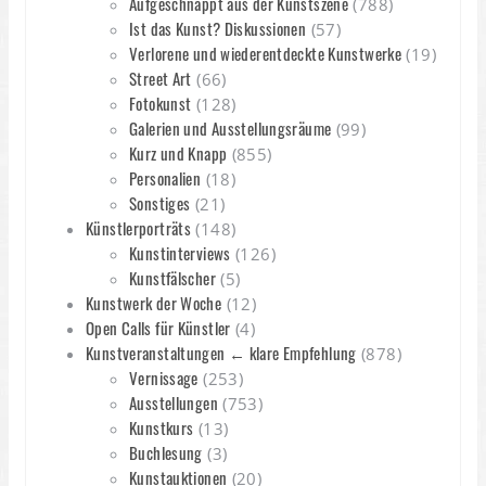
Aufgeschnappt aus der Kunstszene
(788)
Ist das Kunst? Diskussionen
(57)
Verlorene und wiederentdeckte Kunstwerke
(19)
Street Art
(66)
Fotokunst
(128)
Galerien und Ausstellungsräume
(99)
Kurz und Knapp
(855)
Personalien
(18)
Sonstiges
(21)
Künstlerporträts
(148)
Kunstinterviews
(126)
Kunstfälscher
(5)
Kunstwerk der Woche
(12)
Open Calls für Künstler
(4)
Kunstveranstaltungen ← klare Empfehlung
(878)
Vernissage
(253)
Ausstellungen
(753)
Kunstkurs
(13)
Buchlesung
(3)
Kunstauktionen
(20)