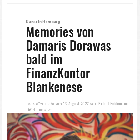
Kunst in Hamburg
Memories von
Damaris Dorawas
bald im
FinanzKontor
Blankenese
13. August 2022
Robert Heidemann
Veröffentlicht am
von
4 minutes