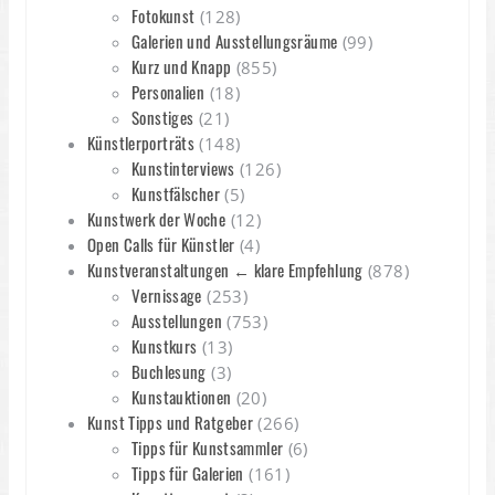
Fotokunst
(128)
Galerien und Ausstellungsräume
(99)
Kurz und Knapp
(855)
Personalien
(18)
Sonstiges
(21)
Künstlerporträts
(148)
Kunstinterviews
(126)
Kunstfälscher
(5)
Kunstwerk der Woche
(12)
Open Calls für Künstler
(4)
Kunstveranstaltungen ← klare Empfehlung
(878)
Vernissage
(253)
Ausstellungen
(753)
Kunstkurs
(13)
Buchlesung
(3)
Kunstauktionen
(20)
Kunst Tipps und Ratgeber
(266)
Tipps für Kunstsammler
(6)
Tipps für Galerien
(161)