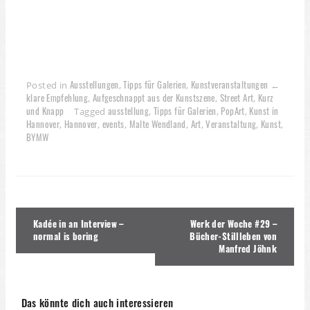
Ausstellungen
Tipps für Galerien
Kunstveranstaltungen ←
Posted in
,
,
klare Empfehlung
Aufgeschnappt aus der Kunstszene
Street Art
Kurz
,
,
,
und Knapp
ausstellung
Tipps für Galerien
PopArt
Kunst in
Tagged
,
,
,
Hannover
Hannover
events
Malte Wendland
Art
Veranstaltung
Kunst
,
,
,
,
,
,
,
BYMW
Beitragsnavigation
Kadée in an Interview –
Werk der Woche #29 –
normal is boring
Bücher-Stillleben von
Manfred Jöhnk
Das könnte dich auch interessieren