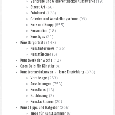
Verlorene und wiederentdeckte Kunstwerke
(19)
Street Art
(66)
Fotokunst
(128)
Galerien und Ausstellungsräume
(99)
Kurz und Knapp
(855)
Personalien
(18)
Sonstiges
(21)
Künstlerporträts
(148)
Kunstinterviews
(126)
Kunstfälscher
(5)
Kunstwerk der Woche
(12)
Open Calls für Künstler
(4)
Kunstveranstaltungen ← klare Empfehlung
(878)
Vernissage
(253)
Ausstellungen
(753)
Kunstkurs
(13)
Buchlesung
(3)
Kunstauktionen
(20)
Kunst Tipps und Ratgeber
(266)
Tipps für Kunstsammler
(6)