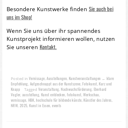
Sie auch bei
Besondere Kunstwerke finden
uns im Shop!
Wenn Sie uns über ihr spannendes
Kunstprojekt informieren wollen, nutzen
Kontakt.
Sie unseren
Vernissage
Ausstellungen
Kunstveranstaltungen ← klare
Posted in
,
,
Empfehlung
Aufgeschnappt aus der Kunstszene
Fotokunst
Kurz und
,
,
,
Knapp
Veranstaltung
Nachwuchsförderung
Eberhard
Tagged
,
,
Vogler
ausstellung
Kunst entdecken
fotokunst
Werkschau
,
,
,
,
,
vernissage
HBK
hochschule für bildende künste
Künstler des Jahres
,
,
,
,
NRW
2025
Kunst in Essen
events
,
,
,