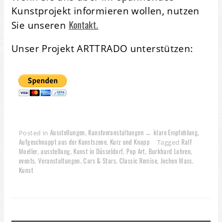
Kunstprojekt informieren wollen, nutzen
Kontakt.
Sie unseren
Unser Projekt ARTTRADO unterstützen:
Ausstellungen
Kunstveranstaltungen ← klare Empfehlung
Posted in
,
,
Aufgeschnappt aus der Kunstszene
Kurz und Knapp
Ralf
,
Tagged
Moeller
ausstellung
Kunst in Düsseldorf
Pop Art
Burkhard Lohren
,
,
,
,
,
events
Veranstaltungen
Cars & Stars
Classic Remise
Jochen Mass
,
,
,
,
,
Kunst