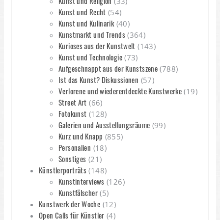
Kunst und Religion
(33)
Kunst und Recht
(54)
Kunst und Kulinarik
(40)
Kunstmarkt und Trends
(364)
Kurioses aus der Kunstwelt
(143)
Kunst und Technologie
(73)
Aufgeschnappt aus der Kunstszene
(788)
Ist das Kunst? Diskussionen
(57)
Verlorene und wiederentdeckte Kunstwerke
(19)
Street Art
(66)
Fotokunst
(128)
Galerien und Ausstellungsräume
(99)
Kurz und Knapp
(855)
Personalien
(18)
Sonstiges
(21)
Künstlerporträts
(148)
Kunstinterviews
(126)
Kunstfälscher
(5)
Kunstwerk der Woche
(12)
Open Calls für Künstler
(4)