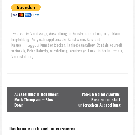
Vernissage
Ausstellungen
Kunstveranstaltungen ← klare
Posted in
,
,
Empfehlung
Aufgeschnappt aus der Kunstszene
Kurz und
,
,
Knapp
Kunst entdecken
janinebeangallery
Contain yourself
Tagged
,
,
seriously
Peter Doherty
ausstellung
vernissage
kunst in berlin
events
,
,
,
,
,
,
Veranstaltung
Beitragsnavigation
Ausstellung in Böblingen:
Pop-up Gallery Berlin:
Mark Thompson – Slow
Rosa sehen statt
Down
untergehen Ausstellung
Das könnte dich auch interessieren