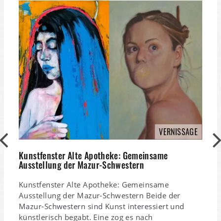
VERNISSAGE
L
2
Kunstfenster Alte Apotheke: Gemeinsame
Ausstellung der Mazur-Schwestern
W
s
Kunstfenster Alte Apotheke: Gemeinsame
p
Ausstellung der Mazur-Schwestern Beide der
P
Mazur-Schwestern sind Kunst interessiert und
R
künstlerisch begabt. Eine zog es nach