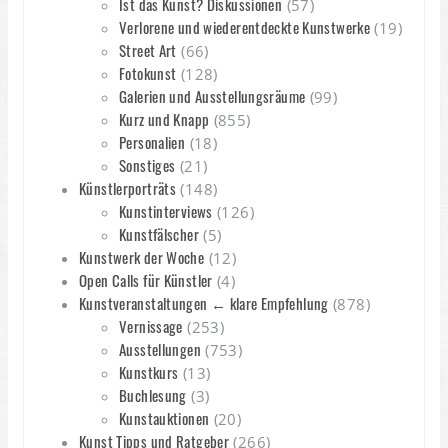
Ist das Kunst? Diskussionen
(57)
Verlorene und wiederentdeckte Kunstwerke
(19)
Street Art
(66)
Fotokunst
(128)
Galerien und Ausstellungsräume
(99)
Kurz und Knapp
(855)
Personalien
(18)
Sonstiges
(21)
Künstlerporträts
(148)
Kunstinterviews
(126)
Kunstfälscher
(5)
Kunstwerk der Woche
(12)
Open Calls für Künstler
(4)
Kunstveranstaltungen ← klare Empfehlung
(878)
Vernissage
(253)
Ausstellungen
(753)
Kunstkurs
(13)
Buchlesung
(3)
Kunstauktionen
(20)
Kunst Tipps und Ratgeber
(266)