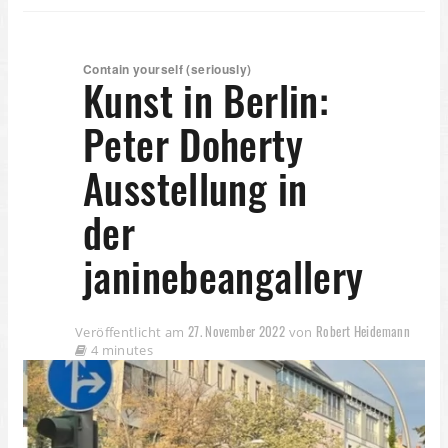
Contain yourself (seriously)
Kunst in Berlin:
Peter Doherty
Ausstellung in
der
janinebeangallery
27. November 2022
Robert Heidemann
Veröffentlicht am
von
4 minutes