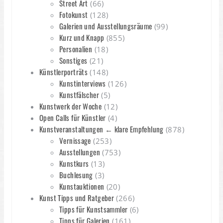
Street Art
(66)
Fotokunst
(128)
Galerien und Ausstellungsräume
(99)
Kurz und Knapp
(855)
Personalien
(18)
Sonstiges
(21)
Künstlerporträts
(148)
Kunstinterviews
(126)
Kunstfälscher
(5)
Kunstwerk der Woche
(12)
Open Calls für Künstler
(4)
Kunstveranstaltungen ← klare Empfehlung
(878)
Vernissage
(253)
Ausstellungen
(753)
Kunstkurs
(13)
Buchlesung
(3)
Kunstauktionen
(20)
Kunst Tipps und Ratgeber
(266)
Tipps für Kunstsammler
(6)
Tipps für Galerien
(161)