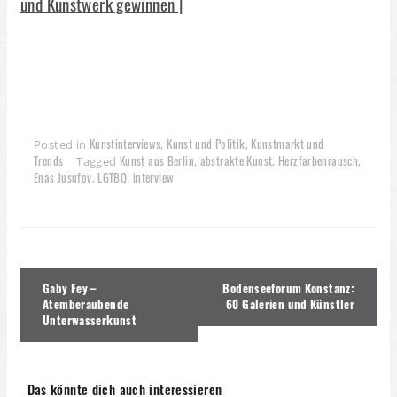
und Kunstwerk gewinnen |
Kunstinterviews
Kunst und Politik
Kunstmarkt und
Posted in
,
,
Trends
Kunst aus Berlin
abstrakte Kunst
Herzfarbenrausch
Tagged
,
,
,
Enas Jusufov
LGTBQ
interview
,
,
Beitragsnavigation
Gaby Fey –
Bodenseeforum Konstanz:
Atemberaubende
60 Galerien und Künstler
Unterwasserkunst
Das könnte dich auch interessieren