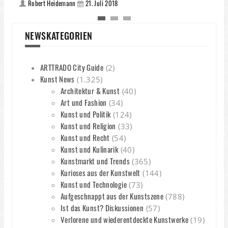
Robert Heidemann
21. Juli 2018
NEWSKATEGORIEN
O
A
ARTTRADO City Guide
(2)
Kunst News
(1.325)
I
Architektur & Kunst
(40)
–
Art und Fashion
(34)
1
Kunst und Politik
(124)
Kunst und Religion
(33)
Kunst und Recht
(54)
Kunst und Kulinarik
(40)
Kunstmarkt und Trends
(365)
Kurioses aus der Kunstwelt
(144)
Kunst und Technologie
(73)
Aufgeschnappt aus der Kunstszene
(788)
Ist das Kunst? Diskussionen
(57)
Verlorene und wiederentdeckte Kunstwerke
(19)