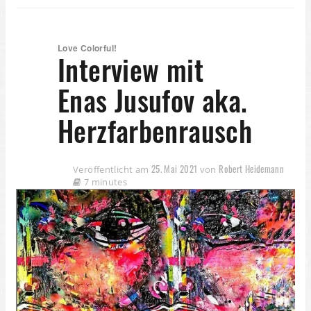
Love Colorful!
Interview mit
Enas Jusufov aka.
Herzfarbenrausch
25. Mai 2021
Robert Heidemann
Veröffentlicht am
von
7 minutes