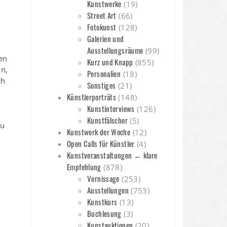
Kunstwerke
(19)
Street Art
(66)
Fotokunst
(128)
Galerien und
Ausstellungsräume
(99)
en
Kurz und Knapp
(855)
n,
Personalien
(18)
ch
Sonstiges
(21)
Künstlerporträts
(148)
Kunstinterviews
(126)
Kunstfälscher
(5)
zu
Kunstwerk der Woche
(12)
Open Calls für Künstler
(4)
Kunstveranstaltungen ← klare
Empfehlung
(878)
Vernissage
(253)
Ausstellungen
(753)
Kunstkurs
(13)
Buchlesung
(3)
Kunstauktionen
(20)