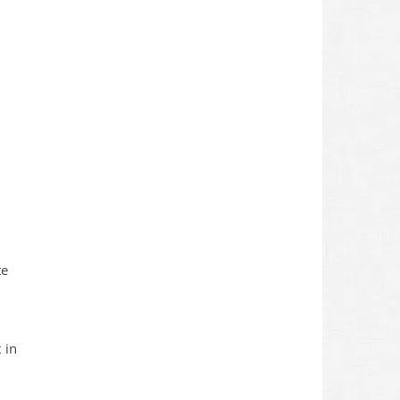
te
 in