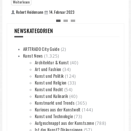
Weiterlesen
Robert Heidemann
14. Februar 2023
NEWSKATEGORIEN
d
ARTTRADO City Guide
(2)
Kunst News
(1.325)
Architektur & Kunst
(40)
Art und Fashion
(34)
Kunst und Politik
(124)
Kunst und Religion
(33)
Kunst und Recht
(54)
Kunst und Kulinarik
(40)
Kunstmarkt und Trends
(365)
Kurioses aus der Kunstwelt
(144)
Kunst und Technologie
(73)
Aufgeschnappt aus der Kunstszene
(788)
Ist das Kunst? Diskussionen
(57)