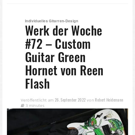
Individuelles Gitarren-Design
Werk der Woche
#72 – Custom
Guitar Green
Hornet von Reen
Flash
26. September 2022
Robert Heidemann
Veröffentlicht am
von
3 minutes