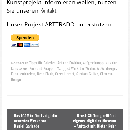
Kunstprojekt informieren wollen, nutzen
Kontakt.
Sie unseren
Unser Projekt ARTTRADO unterstützen:
Tipps für Galerien
Art und Fashion
Aufgeschnappt aus der
Posted in
,
,
Kunstszene
Kurz und Knapp
Werk der Woche
WDW
design
,
Tagged
,
,
,
Kunst entdecken
Reen Flash
Green Hornet
Custom Guitar
Gitarren-
,
,
,
,
Design
Beitragsnavigation
Das ICAM in Genf zeigt die
Brost-Stiftung eröffnet
neuesten Werke von
eigenes digitales Museum
Daniel Garbade
– Auftakt mit Dieter Nuhr