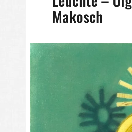
Leuchte – Öl
Makosch