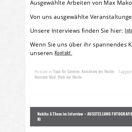
Ausgewählte Arbeiten von Max Mako
Von uns ausgewählte Veranstaltunge
Int
Unsere Interviews finden Sie hier:
Wenn Sie uns über ihr spannendes Ku
Kontakt.
unseren
Tipps für Galerien
Kunstwerk der Woche
Posted in
,
Tagge
Hermann Weyl
Werk der Woche
,
Beitragsnavigation
Nabiha & Thom im Interview – AUSSTELLUNG FOTOGRAFI
KI