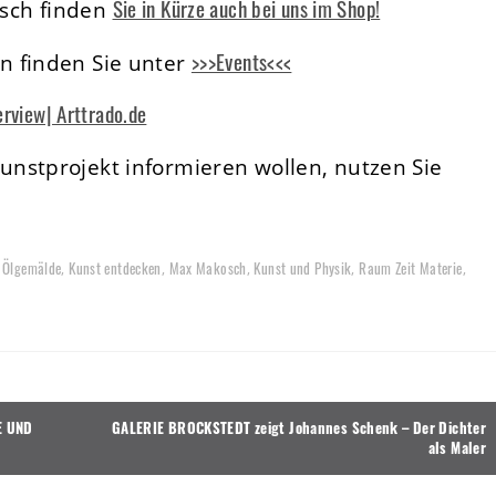
Sie in Kürze auch bei uns im Shop!
sch finden
>>>Events<<<
n finden Sie unter
erview| Arttrado.de
nstprojekt informieren wollen, nutzen Sie
Ölgemälde
Kunst entdecken
Max Makosch
Kunst und Physik
Raum Zeit Materie
d
,
,
,
,
,
E UND
GALERIE BROCKSTEDT zeigt Johannes Schenk – Der Dichter
als Maler