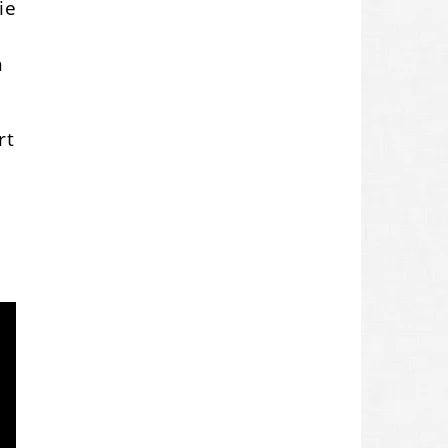
ie
n
rt