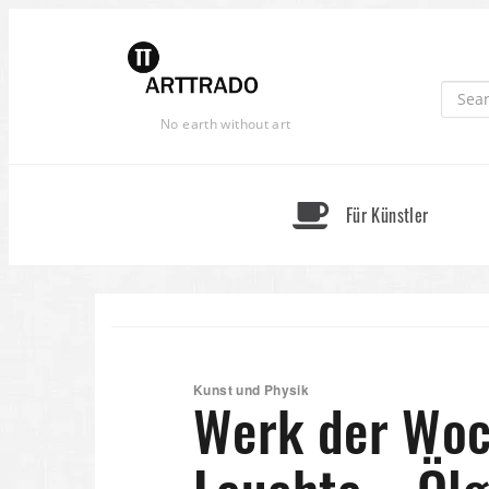
Skip
to
content
No earth without art
Für Künstler
Kunst und Physik
Werk der Woch