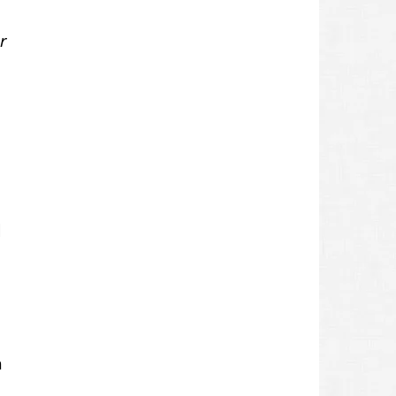
r
d
h