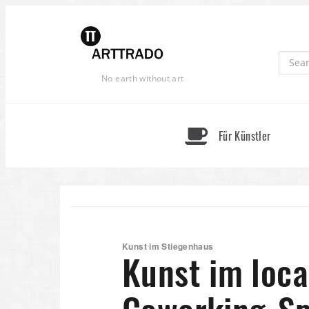
Skip
to
content
No earth without art
Für Künstler
Kunst im Stiegenhaus
Kunst im loca