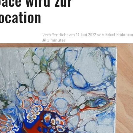
ace wird zur
ocation
14. Juni 2022
Robert Heideman
Veröffentlicht am
von
3 minutes