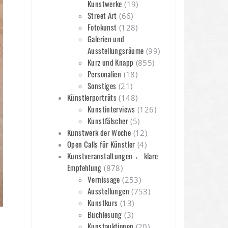
Kunstwerke
(19)
Street Art
(66)
Fotokunst
(128)
Galerien und
Ausstellungsräume
(99)
Kurz und Knapp
(855)
Personalien
(18)
Sonstiges
(21)
Künstlerporträts
(148)
Kunstinterviews
(126)
Kunstfälscher
(5)
Kunstwerk der Woche
(12)
Open Calls für Künstler
(4)
Kunstveranstaltungen ← klare
Empfehlung
(878)
Vernissage
(253)
Ausstellungen
(753)
Kunstkurs
(13)
Buchlesung
(3)
Kunstauktionen
(20)