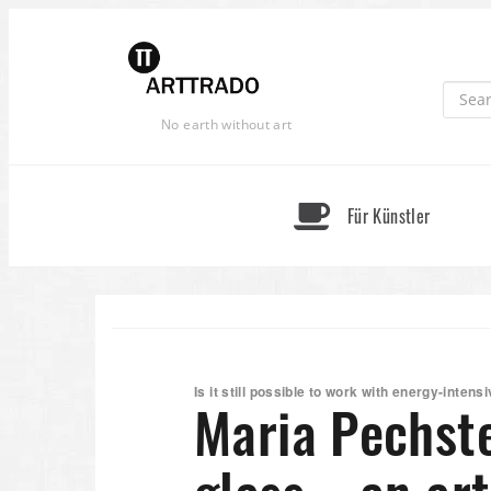
Skip
to
content
No earth without art
Für Künstler
Is it still possible to work with energy-inten
Maria Pechste