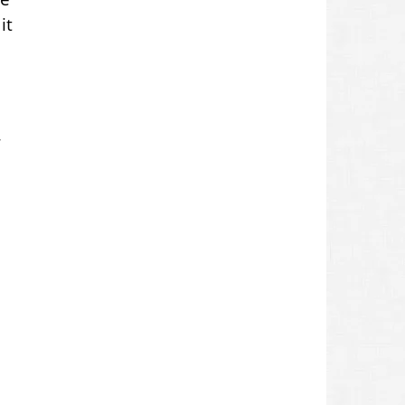
it
r
,