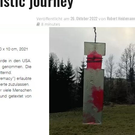
istic journey
26. Oktober 2022
Robert Heideman
Veröffentlicht am
von
8 minutes