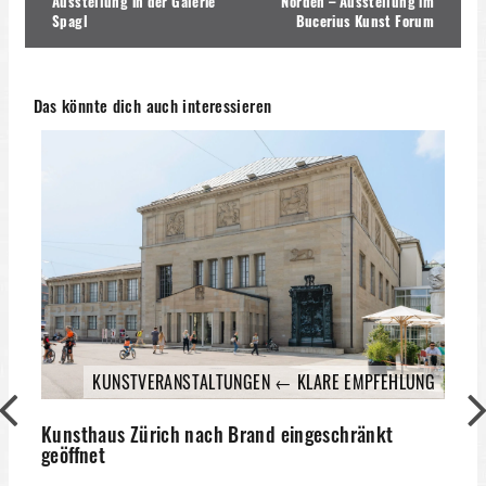
Ausstellung in der Galerie
Norden – Ausstellung im
Spagl
Bucerius Kunst Forum
Das könnte dich auch interessieren
KUNSTVERANSTALTUNGEN ← KLARE EMPFEHLUNG
M
Kunsthaus Zürich nach Brand eingeschränkt
geöffnet