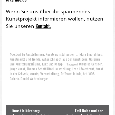
Wenn Sie uns über ihr spannendes
Kunstprojekt informieren wollen, nutzen
Kontakt.
Sie unseren
Ausstellungen
Kunstveranstaltungen ← klare Empfehlung
Posted in
,
,
Kunstmarkt und Trends
Aufgeschnappt aus der Kunstszene
Galerien
,
,
und Ausstellungsräume
Kurz und Knapp
Claudius Ochsner
,
Tagged
,
junge kunst
Thomas Schafflützel
ausstellung
Leon Löwentraut
Kunst
,
,
,
,
in der Schweiz
events
Veranstaltung
Different Minds
Art
WOS
,
,
,
,
,
Galerie
Daniel Wahrenberger
,
Beitragsnavigation
Kunst in Nürnberg:
Emil Nolde und der