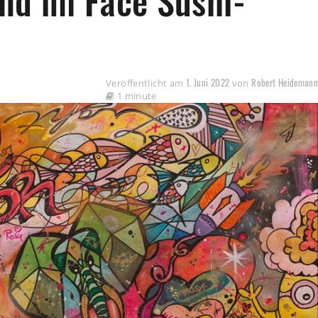
nd im Face Sushi-
1. Juni 2022
Robert Heideman
Veröffentlicht am
von
1 minute