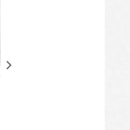
KUNSTVERANSTALTUNGEN ← KLARE EMPFEHLUNG
Art Fair NYC: Makowski Galerie auf der New York
Spring
e
Art Fair NYC: Makowski Galerie auf der New York
Spring Die Affordable Art Fair NYC kehrt im Mai
2021 in
Weiterlesen
Robert Heidemann
8. Mai 2021