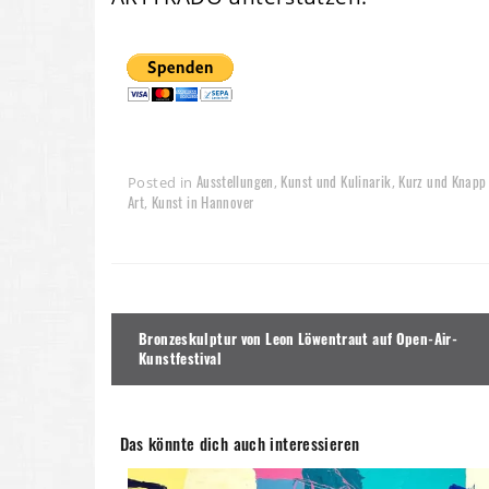
Ausstellungen
Kunst und Kulinarik
Kurz und Knapp
Posted in
,
,
Art
Kunst in Hannover
,
Beitragsnavigation
Bronzeskulptur von Leon Löwentraut auf Open-Air-
Kunstfestival
Das könnte dich auch interessieren