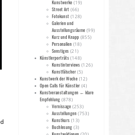
Kunstwerke
(19)
Street Art
(66)
Fotokunst
(128)
Galerien und
Ausstellungsräume
(99)
Kurz und Knapp
(855)
Personalien
(18)
Sonstiges
(21)
Künstlerporträts
(148)
Kunstinterviews
(126)
Kunstfälscher
(5)
Kunstwerk der Woche
(12)
Open Calls für Künstler
(4)
Kunstveranstaltungen ← klare
Empfehlung
(878)
Vernissage
(253)
Ausstellungen
(753)
Kunstkurs
(13)
nd
Buchlesung
(3)
Kunstauktionen
(20)