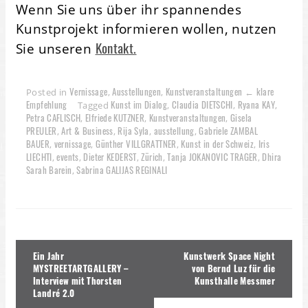
Wenn Sie uns über ihr spannendes
Kunstprojekt informieren wollen, nutzen
Kontakt.
Sie unseren
Vernissage
Ausstellungen
Kunstveranstaltungen ← klare
Posted in
,
,
Empfehlung
Kunst im Dialog
Claudia DIETSCHI
Ryana KAY
Tagged
,
,
,
Petra CAFLISCH
Elfriede KUTZNER
Kunstveranstaltungen
Gisela
,
,
,
PREULER
Art & Business
Rija Syla
ausstellung
Gabriele ZAMBAL
,
,
,
,
BAUER
vernissage
Günther VILLGRATTNER
Kunst in der Schweiz
Iris
,
,
,
,
LIECHTI
events
Dieter KEDERST
Zürich
Tanja JOKANOVIC TRAGER
Dhira
,
,
,
,
,
Sarah Barein
Sabrina GALIJAS REGINALI
,
Beitragsnavigation
Ein Jahr
Kunstwerk Space Night
MYSTREETARTGALLERY –
von Bernd Luz für die
Interview mit Thorsten
Kunsthalle Messmer
Landré 2.0