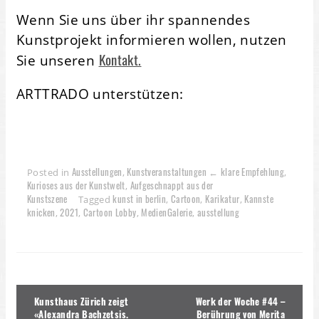
Wenn Sie uns über ihr spannendes
Kunstprojekt informieren wollen, nutzen
Kontakt.
Sie unseren
ARTTRADO unterstützen:
Ausstellungen
Kunstveranstaltungen ← klare Empfehlung
Posted in
,
,
Kurioses aus der Kunstwelt
Aufgeschnappt aus der
,
Kunstszene
kunst in berlin
Cartoon
Karikatur
Kannste
Tagged
,
,
,
knicken
2021
Cartoon Lobby
MedienGalerie
ausstellung
,
,
,
,
Beitragsnavigation
Kunsthaus Zürich zeigt
Werk der Woche #44 –
«Alexandra Bachzetsis.
Berührung von Merita