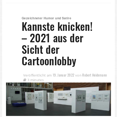
Gezeichneter Humor und Satire
Kannste knicken!
– 2021 aus der
Sicht der
Cartoonlobby
19. Januar 2022
Robert Heidemann
Veröffentlicht am
von
3 minutes