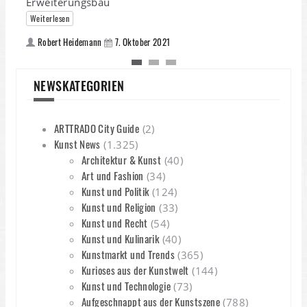
Erweiterungsbau
Weiterlesen
Robert Heidemann
7. Oktober 2021
NEWSKATEGORIEN
ARTTRADO City Guide
(2)
Kunst News
(1.325)
K
Architektur & Kunst
(40)
B
Art und Fashion
(34)
Kunst und Politik
(124)
K
Kunst und Religion
(33)
B
Kunst und Recht
z
(54)
Kunst und Kulinarik
B
(40)
Kunstmarkt und Trends
(365)
Kurioses aus der Kunstwelt
(144)
Kunst und Technologie
(73)
Aufgeschnappt aus der Kunstszene
(788)