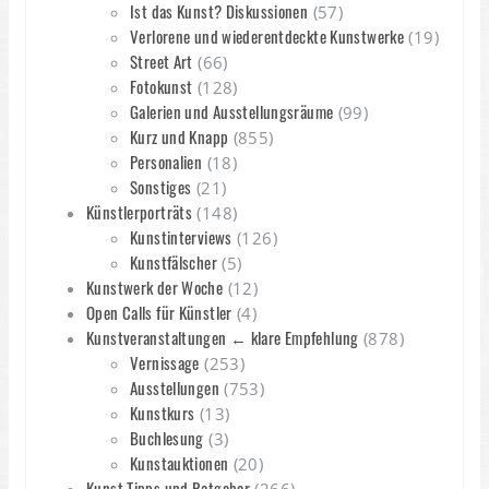
Ist das Kunst? Diskussionen
(57)
Verlorene und wiederentdeckte Kunstwerke
(19)
Street Art
(66)
Fotokunst
(128)
Galerien und Ausstellungsräume
(99)
Kurz und Knapp
(855)
Personalien
(18)
Sonstiges
(21)
Künstlerporträts
(148)
Kunstinterviews
(126)
Kunstfälscher
(5)
Kunstwerk der Woche
(12)
Open Calls für Künstler
(4)
Kunstveranstaltungen ← klare Empfehlung
(878)
Vernissage
(253)
Ausstellungen
(753)
Kunstkurs
(13)
Buchlesung
(3)
Kunstauktionen
(20)
Kunst Tipps und Ratgeber