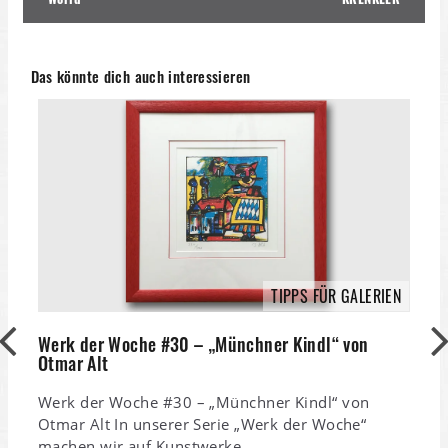
Das könnte dich auch interessieren
TIPPS FÜR GALERIEN
S
Werk der Woche #30 – „Münchner Kindl“ von
M
Otmar Alt
S
Werk der Woche #30 – „Münchner Kindl“ von
M
Otmar Alt In unserer Serie „Werk der Woche“
b
machen wir auf Kunstwerke