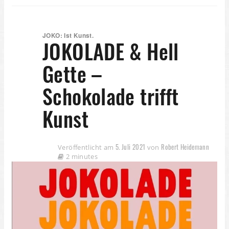
JOKO: Ist Kunst.
JOKOLADE & Hell
Gette –
Schokolade trifft
Kunst
5. Juli 2021
Robert Heidemann
Veröffentlicht am
von
2 minutes