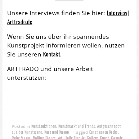
Interview|
Unsere Interviews finden Sie hier:
Arttrado.de
Wenn Sie uns über ihr spannendes
Kunstprojekt informieren wollen, nutzen
Kontakt.
Sie unseren
ARTTRADO und unsere Arbeit
unterstützen:
Kunstauktionen
Kunstmarkt und Trends
Aufgeschnappt
Posted in
,
,
aus der Kunstszene
Kurz und Knapp
Kunst gegen Krebs
,
Tagged
,
Ruby Mazur
Rolling Stones
Art
Holle Fine Art Gallery
Kunst
Cosmic
,
,
,
,
,