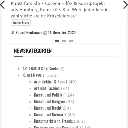
Kunst fürs Klo – Corona Hilfs- & Kunstprojekt
aus Hamburg Kunst fürs Klo: Wohl jeder kennt
zahlreiche kleine Kritzeleien auf
Weiterlesen
Robert Heidemann
14. Dezember 2020
M
NEWSKATEGORIEN
V
t
ARTTRADO City Guide
(2)
Kunst News
(1.325)
Architektur & Kunst
(40)
Art und Fashion
(34)
Kunst und Politik
(124)
Kunst und Religion
(33)
Kunst und Recht
(54)
Kunst und Kulinarik
(40)
Kunstmarkt und Trends
(365)
Kurioses aus der Kunstwelt
(144)