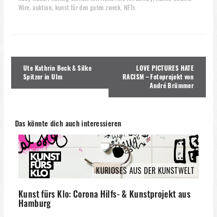
Wire
auktion
kunst für den guten zweck
NFTs
,
,
,
Beitragsnavigation
Ute Kathrin Beck & Silke
LOVE PICTURES HATE
Spitzer in Ulm
RACISM – Fotoprojekt von
André Brümmer
Das könnte dich auch interessieren
KURIOSES AUS DER KUNSTWELT
Kunst fürs Klo: Corona Hilfs- & Kunstprojekt aus
Hamburg