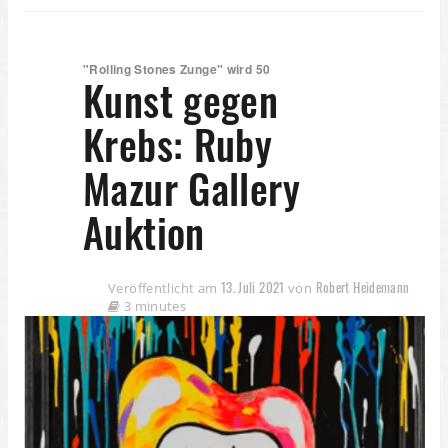
"Rolling Stones Zunge" wird 50
Kunst gegen
Krebs: Ruby
Mazur Gallery
Auktion
13. Juli 2021
Robert Heidemann
Veröffentlicht am
von
3 minutes