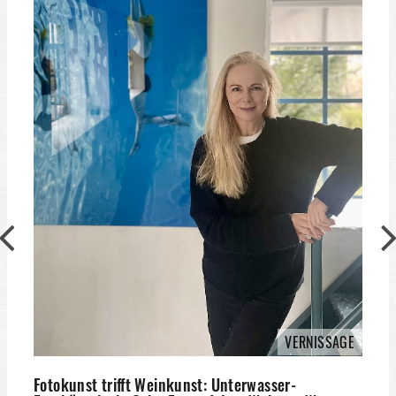
M
F
M
u
A
D
VERNISSAGE
Fotokunst trifft Weinkunst: Unterwasser-