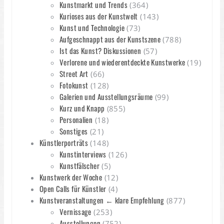
Kunstmarkt und Trends
(364)
Kurioses aus der Kunstwelt
(143)
Kunst und Technologie
(73)
Aufgeschnappt aus der Kunstszene
(788)
Ist das Kunst? Diskussionen
(57)
Verlorene und wiederentdeckte Kunstwerke
(19)
Street Art
(66)
Fotokunst
(128)
Galerien und Ausstellungsräume
(99)
Kurz und Knapp
(855)
Personalien
(18)
Sonstiges
(21)
Künstlerporträts
(148)
Kunstinterviews
(126)
Kunstfälscher
(5)
Kunstwerk der Woche
(12)
Open Calls für Künstler
(4)
Kunstveranstaltungen ← klare Empfehlung
(877)
Vernissage
(253)
Ausstellungen
(752)