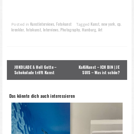
Kunstinterviews
Fotokunst
Kunst
new york
cp.
Posted in
,
Tagged
,
,
krenkler
fotokunst
Interviews
Photography
Hamburg
Art
,
,
,
,
,
Beitragsnavigation
JOKOLADE & Hell Gette –
KaKiKunst – ICH BIN | JE
Schokolade trifft Kunst
SUIS – Was ist schön?
Das könnte dich auch interessieren