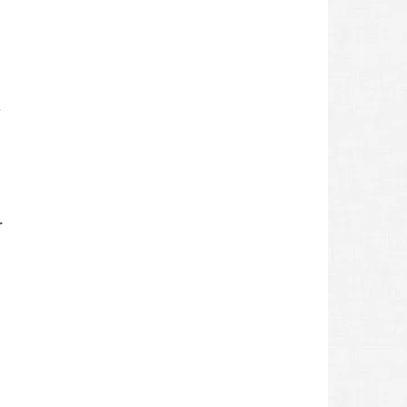
h
s
r