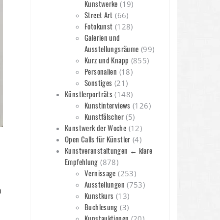
Kunstwerke
(19)
Street Art
(66)
Fotokunst
(128)
Galerien und
Ausstellungsräume
(99)
Kurz und Knapp
(855)
Personalien
(18)
Sonstiges
(21)
Künstlerporträts
(148)
Kunstinterviews
(126)
Kunstfälscher
(5)
Kunstwerk der Woche
(12)
Open Calls für Künstler
(4)
Kunstveranstaltungen ← klare
Empfehlung
(878)
Vernissage
(253)
t
Ausstellungen
(753)
n
Kunstkurs
(13)
Buchlesung
(3)
Kunstauktionen
(20)