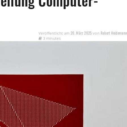
ellung Computer-
20. März 2025
Robert Heideman
Veröffentlicht am
von
3 minutes