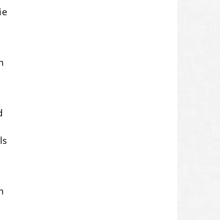
ie
m
d
ls
n