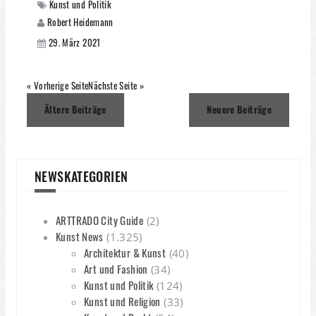
Kunst und Politik
Robert Heidemann
29. März 2021
« Vorherige Seite
Nächste Seite »
Beitragsnavigation
Ältere Beiträge
Neuere Beiträge
NEWSKATEGORIEN
ARTTRADO City Guide
(2)
Kunst News
(1.325)
Architektur & Kunst
(40)
Art und Fashion
(34)
Kunst und Politik
(124)
Kunst und Religion
(33)