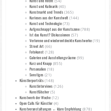
Kunst und Recht
(54)
Kunst und Kulinarik
(40)
Kunstmarkt und Trends
(365)
Kurioses aus der Kunstwelt
(144)
Kunst und Technologie
(73)
Aufgeschnappt aus der Kunstszene
(788)
Ist das Kunst? Diskussionen
(57)
Verlorene und wiederentdeckte Kunstwerke
(19)
Street Art
(66)
Fotokunst
(128)
Galerien und Ausstellungsräume
(99)
Kurz und Knapp
(855)
Personalien
(18)
Sonstiges
(21)
Künstlerporträts
(148)
Kunstinterviews
(126)
Kunstfälscher
(5)
Kunstwerk der Woche
(12)
Open Calls für Künstler
(4)
Kunstveranstaltungen ← klare Empfehlung
(878)