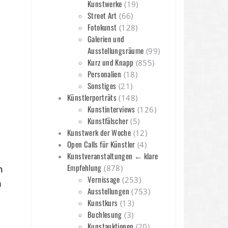
Kunstwerke
(19)
Street Art
(66)
Fotokunst
(128)
Galerien und
Ausstellungsräume
(99)
Kurz und Knapp
(855)
Personalien
(18)
Sonstiges
(21)
Künstlerporträts
(148)
Kunstinterviews
(126)
Kunstfälscher
(5)
Kunstwerk der Woche
(12)
Open Calls für Künstler
(4)
Kunstveranstaltungen ← klare
Empfehlung
n
(878)
Vernissage
(253)
h
Ausstellungen
(753)
Kunstkurs
(13)
Buchlesung
(3)
Kunstauktionen
(20)