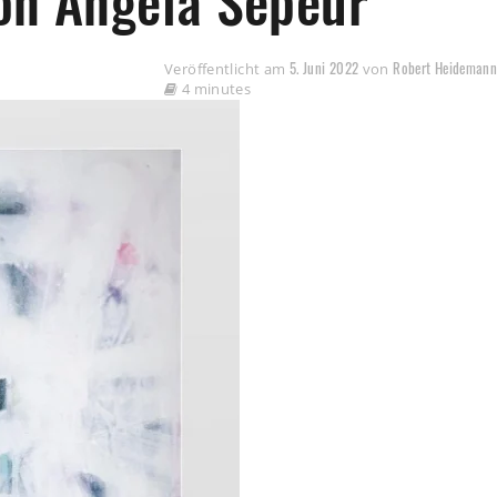
on Angela Sepeur
5. Juni 2022
Robert Heideman
Veröffentlicht am
von
4 minutes