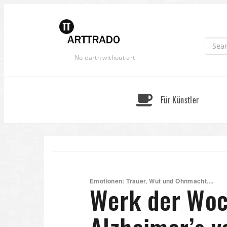
Skip
to
content
No earth without art
Für Künstler
Emotionen: Trauer, Wut und Ohnmacht....
Werk der Woc