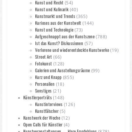
Kunst und Recht
(54)
Kunst und Kulinarik
(40)
Kunstmarkt und Trends
(365)
Kurioses aus der Kunstwelt
(144)
Kunst und Technologie
(73)
Aufgeschnappt aus der Kunstszene
(788)
Ist das Kunst? Diskussionen
(57)
Verlorene und wiederentdeckte Kunstwerke
(19)
Street Art
(66)
Fotokunst
(128)
Galerien und Ausstellungsräume
(99)
Kurz und Knapp
(855)
Personalien
(18)
Sonstiges
(21)
Künstlerporträts
(148)
Kunstinterviews
(126)
Kunstfälscher
(5)
Kunstwerk der Woche
(12)
Open Calls für Künstler
(4)
Kunstveranstaltungen ← klare Empfehlung
(878)