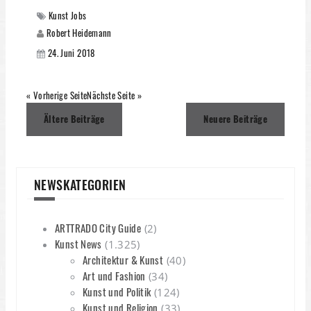
Kunst Jobs
Robert Heidemann
24. Juni 2018
« Vorherige Seite
Nächste Seite »
Beitragsnavigation
Ältere Beiträge
Neuere Beiträge
NEWSKATEGORIEN
ARTTRADO City Guide
(2)
Kunst News
(1.325)
Architektur & Kunst
(40)
Art und Fashion
(34)
Kunst und Politik
(124)
Kunst und Religion
(33)